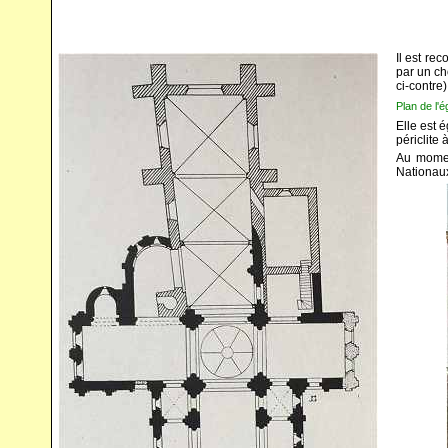
Il est re
par un ch
ci-contre)
Plan de l'
Elle est
périclite à
Au momen
Nationaux 