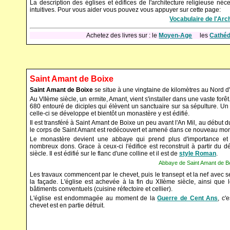
La description des églises et édifices de l'architecture religieuse né
intuitives. Pour vous aider vous pouvez vous appuyer sur cette page:
Vocabulaire de l'Ar
Achetez des livres sur : le
Moyen-Age
les
Cathéd
Saint Amant de Boixe
Saint Amant de Boixe
se situe à une vingtaine de kilomètres au Nord d'
Au VIIème siècle, un ermite, Amant, vient s'installer dans une vaste forêt.
680 entouré de diciples qui élèvent un sanctuaire sur sa sépulture. Un
celle-ci se développe et bientôt un monastère y est édifié.
Il est transféré à Saint Amant de Boixe un peu avant l'An Mil, au début d
le corps de Saint Amant est redécouvert et amené dans ce nouveau mon
Le monastère devient une abbaye qui prend plus d'importance et 
nombreux dons. Grace à ceux-ci l'édifice est reconstruit à partir du 
siècle. Il est édifié sur le flanc d'une colline et il est de
style Roman
.
Abbaye de Saint Amant de Boi
Les travaux commencent par le chevet, puis le transept et la nef avec s
la façade. L'église est achevée à la fin du XIIème siècle, ainsi que le
bâtiments conventuels (cuisine réfectoire et cellier).
L'église est endommagée au moment de la
Guerre de Cent Ans
, c'
chevet est en partie détruit.