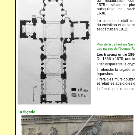
Sa restauration c
1575 et s'étale sur pl
puisqu'elle ne s'ac
1638.
Le cloitre qui était si
du croisillon et de la 
est détruit en 1812.
Plan de la cathédrale Sai
Les parties de l'époque R
Les travaux entre 186
De 1866 à 1875, une imp
Il fait disparaitre la cr
Il retouche la façade e
équestres.
Il refait les murs gout
et refait les absidioles
Il démolit puis reconst
La façade