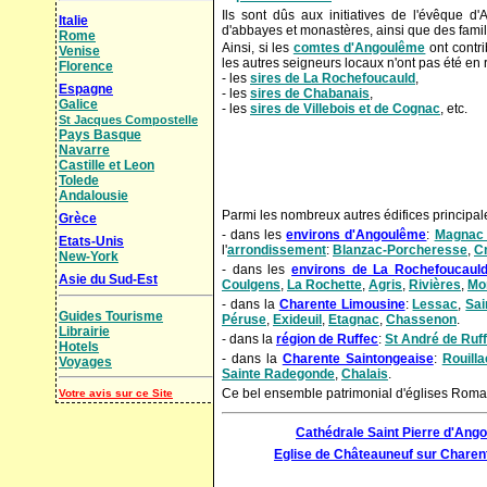
Ils sont dûs aux initiatives de l'évêque d'
Italie
d'abbayes et monastères, ainsi que des famill
Rome
Ainsi, si les
comtes d'Angoulême
ont contri
Venise
les autres seigneurs locaux n'ont pas été en 
Florence
- les
sires de La Rochefoucauld
,
Espagne
- les
sires de Chabanais
,
Galice
- les
sires de Villebois et de Cognac
, etc.
St Jacques Compostelle
Pays Basque
Navarre
Castille et Leon
Tolede
Andalousie
Parmi les nombreux autres édifices principal
Grèce
- dans les
environs d'Angoulême
:
Magnac 
Etats-Unis
l'
arrondissement
:
Blanzac-Porcheresse
,
C
New-York
- dans les
environs de La Rochefoucaul
Asie du Sud-Est
Coulgens
,
La Rochette
,
Agris
,
Rivières
,
Mo
- dans la
Charente Limousine
:
Lessac
,
Sai
Guides Tourisme
Péruse
,
Exideuil
,
Etagnac
,
Chassenon
.
Librairie
- dans la
région de Ruffec
:
St André de Ruf
Hotels
- dans la
Charente Saintongeaise
:
Rouilla
Voyages
Sainte Radegonde
,
Chalais
.
Ce bel ensemble patrimonial d'églises Roman
Votre avis sur ce Site
Cathédrale Saint Pierre d'Ang
Eglise de Châteauneuf sur Charen