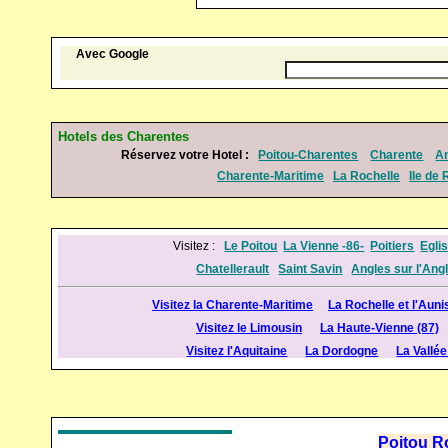
Avec Google
Hotels des Charentes
Réservez votre Hotel :
Poitou-Charentes
Charente
A
Charente-Maritime
La Rochelle
Ile de 
Visitez :
Le Poitou
La Vienne -86-
Poitiers
Egli
Chatellerault
Saint Savin
Angles sur l'Angl
Visitez la Charente-Maritime
La Rochelle et l'Auni
Visitez le Limousin
La Haute-Vienne (87)
Visitez l'Aquitaine
La Dordogne
La Vallé
Poitou 