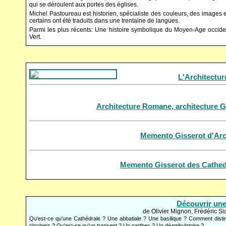
qui se déroulent aux portes des églises.
Michel Pastoureau est historien, spécialiste des couleurs, des images 
certains ont été traduits dans une trentaine de langues.
Parmi les plus récents: Une histoire symbolique du Moyen-Age occide
Vert.
L'Architectu
Architecture Romane, architecture 
Memento Gisserot d'Arc
Memento Gisserot des Cathed
Découvrir une
de Olivier Mignon, Frédéric S
Qu'est-ce qu'une Cathédrale ? Une abbatiale ? Une basilique ? Comment disting
clochers ? Qu'est-ce qu'un transept ? Un narthex ? Un déambulatoire ?