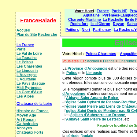
Votre Hotel
:
France
Paris IdF
Pro
Aquitaine
Pyrénées-Langued
FranceBalade
Charente-Maritime
La Rochelle
Ile de 
Rochefort
Ile d'Oléron
Royan
Saint
Poitiers
Niort
Parthenay
La Roche s/Y
Accueil
Plan du Site
Recherche
Eglis
La France
Paris
Le Val de Loire
Votre Hôtel :
Poitou-Charentes
Angoulê
La Touraine
Vous etes ICI
:
Accueil
>
France
>
Charentes
Le Poitou
Les Charentes
La
Province d'Angoumois
est une des régio
Le Limousin
le
Poitou
et le
Limousin
.
L'Auvergne
Cette région compte plus de 300 églises d'
L'Aquitaine
entretenues. Elles sont une composante impo
Le Pays Basque
Midi-Pyrénées
Si le momument Roman le plus significatif es
La Cote d'Azur
d'Angoulême
, d'autres sont également rem
Les Alpes
- l'
Abbaye Saint Amant de Boixe
,
- l'
église Saint Cybard de Plassac-Rouffiac
,
Chateaux de la Loire
- l'
église Saint Pierre aux Liens de Châtea
- l'
église Saint Denis de Montmoreau-St Cy
Histoire de France
- les
églises d'Aubeterre sur Dronne
,
Moyen Age
- l'
Abbaye Saint Pierre de Lesterps
, etc.
Art Roman
Cathedrales
Façade de la cathédrale Saint Pi
Abbayes
Ces édifices ont été réalisés aux XIème et X
Chateaux Forts
la
période féodale
.