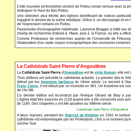
Cette nouvelle (et troisième) version de Poitou roman renoue avec la p
distinguer le Haut du Bas Poitou.
Une sélection plus étroite des églises bénéficiant de notices partic
regagné le devant de la scène artistique. Grâce à un découpage et un re
de l'expression romane en Poitou.
Passionnée d'iconographie médiévale, Laurence Brugger a initié ses étu
champ de recherches d'abord à l'Italie, puis à la France, où elle a offic
Comme Professeur de recherches auprès de l'Université de Fribourg,
l'élaboration d'un vaste corpus iconographique des voussures romanes 
La Cathédrale Saint Pierre d'Angoulême
La
Cathédrale Saint Pierre
d'
Angoulême
est de
style Roman
, elle est
Trois édifices ont précédé la cathédrale actuelle. Le premier dès le IVè
détruit par les
invasions barbares
du Vème siècle. Le second à l'é
Franc
Clovis
, il est détruit par un incendie en 981. Un troisième est con
de l'An Mil.
Ce dernier édifice est reconstruit par l'évêque Gérard de Blay à par
L'église était très avancée en 1128 quand elle a été consacrée puis ac
de 1160. Des chapelles y ont été ajoutées au XIIIème siècle.
Cathédrale Saint Pierre d'Angoulême
A deux reprises, pendant les
Guerres de Religion
en 1562 et surtout 
cathédrale est endommagée par les Protestants, c'est à ce moment qu'e
clocher Sud.