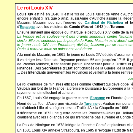
Le roi Louis XIV
Louis XIV
est né en 1640, il est le fils de Louis XIII et de Anne d'Autrich
encore enfant (il n'a que 5 ans), aussi Anne d'Autriche assure la Rége
Mazarin. Mazarin poursuit l'oeuvre du
Cardinal de Richelieu
et te
d'
Espagne
avec les victoires de
Condé
(Rocroi -1643-) et
Turenne
.
Ensuite survient une époque qui marque le petit Louis XIV, celle de la
F
La Fronde est le soulèvement des grands seigneurs contre l'autorit
siècle. Elle est soutenue par le peuple de Paris. Mazarin est d'abord vainc
le jeune Louis XIV. Les Frondeurs, divisés, finissent par se soumettr
Paris. Il retrouve toute sa puissance antérieure.
A la mort de Mazarin, en 1661, le jeune roi Louis XIV décide d'assumer s
Il va diriger les affaires du Royaume pendant 55 ans jusqu'en 1715. Il g
de Premier Ministre, il est assisté par un
Chancelier
pour la Justice et
Finances
. Des
Secrétaires d'Etat
sont chargés de la Guerre, de la Mari
... Des
Intendants
gouvernent les Provinces et veillent à la bone rentrée
Louis XIV, roi de F
Le roi d'entoure de ministres efficaces comme
Colbert
qui développe l'
Vauban
qui font de la France la première puissance Européenne à la fois
rayonnement intellectuel et culturel.
En 1667, Louis XIV engage la guerre contre l'
Espagne
en Flandre (alor
Henri de La Tour d'Auvergne vicomte de
Turenne
et Vauban remportent 
roi d'obtenir Lille et sa région lors du Traité d'Aix la Chapelle en 1668.
Il déclenche en 1672 une guerre contre les Provinces-Unies (la Holla
coalisent avec les Hollandais ce qui n'empeche pas Turenne et Condé 
La Paix de Nimègue en 1678 intègre la Franche-Comté et plusieurs vil
En 1681 Louis XIV annexe Strasbourg, en 1685 il révoque l'
Edit de Na