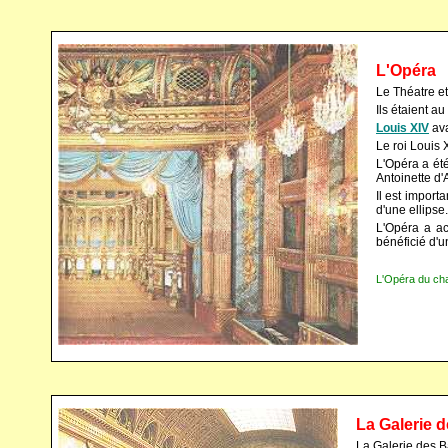
L'Opéra
Le Théatre et
Ils étaient a
Louis XIV
ava
Le roi Louis 
L'Opéra a été
Antoinette d'
Il est import
d'une ellipse.
L'Opéra a acc
bénéficié d'
L'Opéra du cha
La Galerie d
La Galerie des Ba