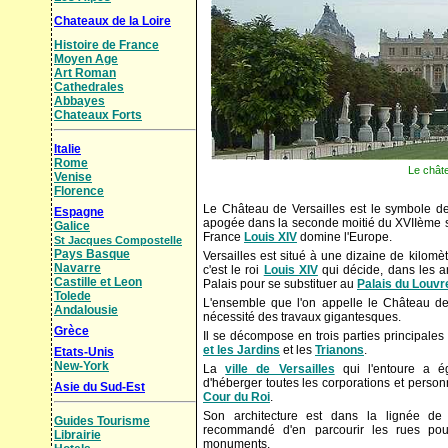
Chateaux de la Loire
Histoire de France
Moyen Age
Art Roman
Cathedrales
Abbayes
Chateaux Forts
Italie
Rome
Le châte
Venise
Florence
Le Château de Versailles est le symbole d
Espagne
apogée dans la seconde moitié du XVIIème si
Galice
France
Louis XIV
domine l'Europe.
St Jacques Compostelle
Pays Basque
Versailles est situé à une dizaine de kilom
Navarre
c'est le roi
Louis XIV
qui décide, dans les a
Castille et Leon
Palais pour se substituer au
Palais du Louvr
Tolede
L'ensemble que l'on appelle le Château de
Andalousie
nécessité des travaux gigantesques.
Grèce
Il se décompose en trois parties principales 
et les Jardins
et les
Trianons
.
Etats-Unis
New-York
La
ville de Versailles
qui l'entoure a ég
d'héberger toutes les corporations et person
Asie du Sud-Est
Cour du Roi
.
Son architecture est dans la lignée de 
Guides Tourisme
recommandé d'en parcourir les rues pour
Librairie
monuments.