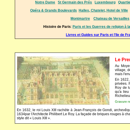
Notre Dame
St Germain des Prés
Luxembourg
Quartie
Opéra & Grands Boulevards
Halles, Chatelet, Hotel de Ville
Montmartre
Chateau de Versailles
Histoire de Paris
:
Paris et les Guerres de religion à la
Livres et Guides sur Paris et l'Ile de F
Le Pre
Au Moyen 
village, 
mais l'en
En 1622, 
privées. 
Roy de lu
qu'a lie
Richelieu
Gravure re
En 1632, le roi Louis XIII rachète à Jean-François de Gondi, archevêqu
1634par l'Architecte Philibert Le Roy. La façade de briques rouges à ch
style dit « Louis XIII ».