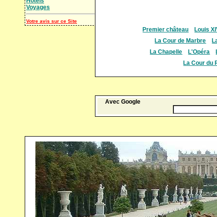
Hotels
Voyages
Votre avis sur ce Site
Premier château
Louis X
La Cour de Marbre
L
La Chapelle
L'Opéra
La Cour du 
Avec Google