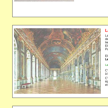
L
La
de
li
El
Pa
El
L
La
C'
à 
C'
ép
et