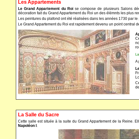
Les Appartements
Le Grand Appartement du Roi
se compose de plusieurs Salons dédié
décoration fait du Grand Appartement du Roi un des élémnts les plus r
Les peintures du plafond ont été réalisées dans les années 1730 par le
Le Grand Appartement du Roi est rapidement devenu un point central de l
A
Ce
no
ro
La
A 
L
Fr
Lo
Ce
de
La Salle du Sacre
Cette salle est située à la suite du Grand Appartement de la Reine. E
Napoléon I
.