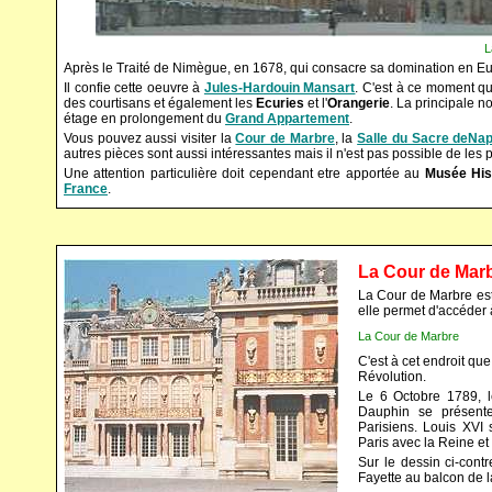
L
Après le Traité de Nimègue, en 1678, qui consacre sa domination en E
Il confie cette oeuvre à
Jules-Hardouin Mansart
. C'est à ce moment qu
des courtisans et également les
Ecuries
et l'
Orangerie
. La principale n
étage en prolongement du
Grand Appartement
.
Vous pouvez aussi visiter la
Cour de Marbre
, la
Salle du Sacre deNap
autres pièces sont aussi intéressantes mais il n'est pas possible de les 
Une attention particulière doit cependant etre apportée au
Musée His
France
.
La Cour de Mar
La Cour de Marbre es
elle permet d'accéder à
La Cour de Marbre
C'est à cet endroit qu
Révolution.
Le 6 Octobre 1789, le
Dauphin se présent
Parisiens. Louis XVI
Paris avec la Reine et
Sur le dessin ci-contr
Fayette au balcon de 