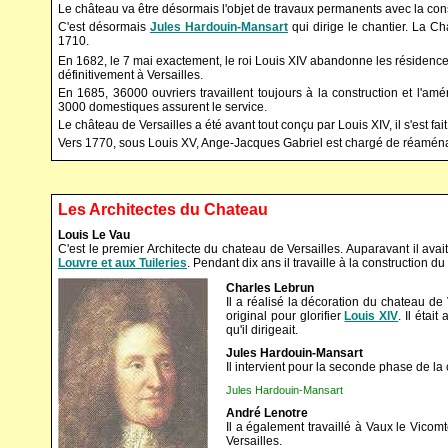
Le château va être désormais l'objet de travaux permanents avec la constr
C'est désormais
Jules Hardouin-Mansart
qui dirige le chantier. La Ch
1710.
En 1682, le 7 mai exactement, le roi Louis XIV abandonne les résidenc
définitivement à Versailles.
En 1685, 36000 ouvriers travaillent toujours à la construction et l'
3000 domestiques assurent le service.
Le château de Versailles a été avant tout conçu par Louis XIV, il s'est fai
Vers 1770, sous Louis XV, Ange-Jacques Gabriel est chargé de réaménagem
Les Architectes du Chateau
Louis Le Vau
C'est le premier Architecte du chateau de Versailles. Auparavant il av
Louvre et aux Tuileries
. Pendant dix ans il travaille à la construction 
Charles Lebrun
Il a réalisé la décoration du chateau de 
original pour glorifier
Louis XIV
. Il éta
qu'il dirigeait.
Jules Hardouin-Mansart
Il intervient pour la seconde phase de la
Jules Hardouin-Mansart
André Lenotre
Il a également travaillé à Vaux le Vicomt
Versailles.