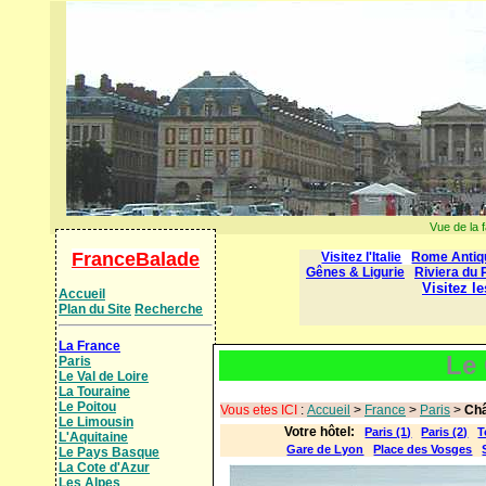
Vue de la 
FranceBalade
Accueil
Plan du Site
Recherche
La France
Le 
Paris
Le Val de Loire
La Touraine
Le Poitou
Vous etes ICI
:
Accueil
>
France
>
Paris
>
Châ
Le Limousin
Votre hôtel:
Paris (1)
Paris (2)
T
L'Aquitaine
Gare de Lyon
Place des Vosges
Le Pays Basque
La Cote d'Azur
Les Alpes