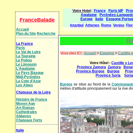
Votre Hotel
:
France
Paris IdF
Pro
Aquitaine
Pyrénées-Langued
FranceBalade
Europe
Italie
Espagne Portug
Istanbul
Athenes
Rome
Venise
Flo
Accueil
Plan du Site
Recherche
B
La France
Paris
Le Val de Loire
Vous etes ICI
:
Accueil
>
Espagne
>
Castille 
La Touraine
Le Poitou
Votre Hôtel :
Castille y L
Le Limousin
Province Zamora
Zamora
Bena
L'Aquitaine
Province Burgos
Burgos
Prov
Le Pays Basque
Province Soria
Sori
Midi-Pyrénées
La Cote d'Azur
Burgos
se situe au Nord de la
Communauté 
Les Alpes
mètres d'altitude principalement sur la rive d
Chateaux de la Loire
Histoire de France
Moyen Age
Art Roman
Cathedrales
Abbayes
Chateaux Forts
Italie