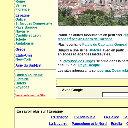
Rome
Venise
Florence
Espagne
Galice
St Jacques Compostelle
Pays Basque
Navarre
Parmi les autres monuments on peut citer l'
é
Castille et Leon
Monastère San Pedro de Cardena
.
Tolede
Andalousie
Plus récents, le
Palais du Capitania General
Grèce
Burgos a une riche
Histoire
avec en particul
épisodes et légendes médiévales.
Etats-Unis
New-York
La
Province de Burgos
se situe dans la pa
et au Sud du
Pays Basque
.
Asie du Sud-Est
Les sites intéressants sont
Lerma
,
Covarrub
Guides Tourisme
Librairie
Hotels
Voyages
Avec Google
Votre avis sur ce Site
En savoir plus sur l'Espagne
L'Espagne
L'Andalousie
La Galice
St
La Navarre
Pampelune et le Nord
Estella