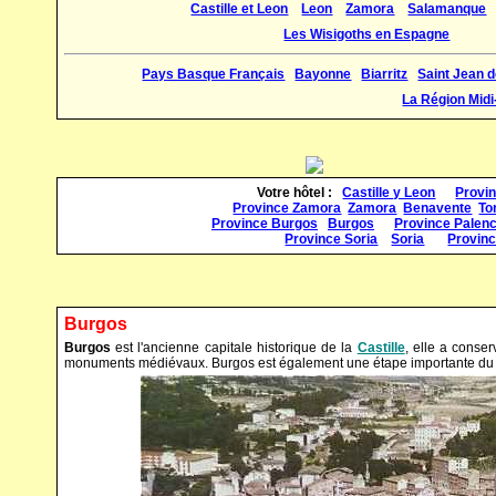
Castille et Leon
Leon
Zamora
Salamanque
Les Wisigoths en Espagne
Pays Basque Français
Bayonne
Biarritz
Saint Jean 
La Région Mid
Votre hôtel :
Castille y Leon
Provi
Province Zamora
Zamora
Benavente
To
Province Burgos
Burgos
Province Palenc
Province Soria
Soria
Provinc
Burgos
Burgos
est l'ancienne capitale historique de la
Castille
, elle a conse
monuments médiévaux. Burgos est également une étape importante du