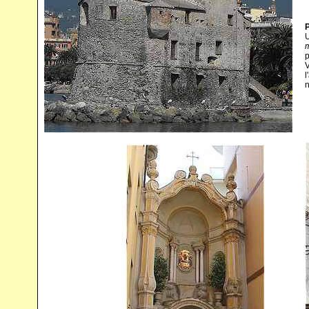
p
V
l
n