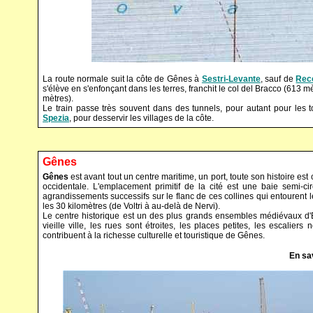
La route normale suit la côte de Gênes à
Sestri-Levante
, sauf de
Rec
s'élève en s'enfonçant dans les terres, franchit le col del Bracco (613
mètres).
Le train passe très souvent dans des tunnels, pour autant pour les 
Spezia
, pour desservir les villages de la côte.
Gênes
Gênes
est avant tout un centre maritime, un port, toute son histoire es
occidentale. L'emplacement primitif de la cité est une baie semi-cir
agrandissements successifs sur le flanc de ces collines qui entourent l
les 30 kilomètres (de Voltri à au-delà de Nervi).
Le centre historique est un des plus grands ensembles médiévaux d'
vieille ville, les rues sont étroites, les places petites, les escali
contribuent à la richesse culturelle et touristique de Gênes.
En sa