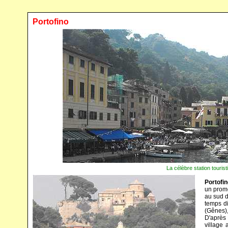
Portofino
La célèbre station touris
Portofi
un promo
au sud d
temps di
(Gênes)
D'après 
village 