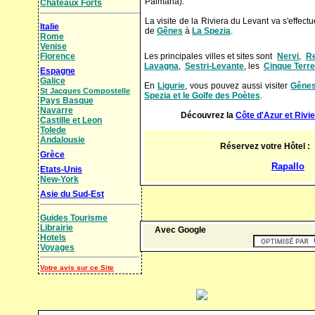
Palmaria).
Chateaux Forts
La visite de la Riviera du Levant va s'effectue
Italie
de
Gênes
à
La Spezia
.
Rome
Venise
Florence
Les principales villes et sites sont
Nervi
,
R
Lavagna
,
Sestri-Levante
, les
Cinque Terre
Espagne
Galice
En
Ligurie
, vous pouvez aussi visiter
Gêne
St Jacques Compostelle
Spezia et le Golfe des Poètes
.
Pays Basque
Navarre
Découvrez la
Côte d'Azur et Rivie
Castille et Leon
Tolede
Andalousie
Réservez votre Hôtel 
Grèce
Rapallo
Etats-Unis
New-York
Asie du Sud-Est
Guides Tourisme
Librairie
Avec Google
Hotels
Voyages
Votre avis sur ce Site