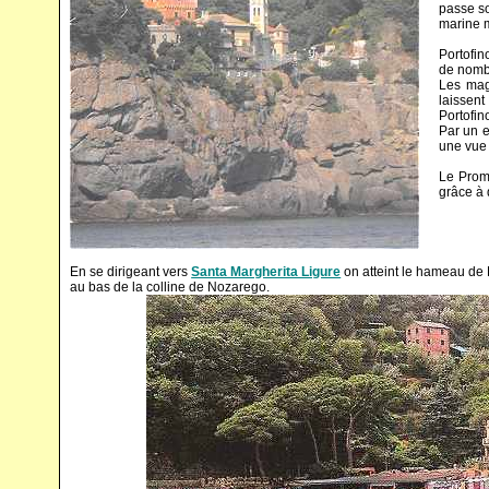
passe so
marine 
Portofin
de nombr
Les maga
laissent
Portofin
Par un e
une vue 
Le Promo
grâce à 
En se dirigeant vers
Santa Margherita Ligure
on atteint le hameau de P
au bas de la colline de Nozarego.