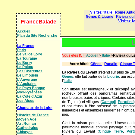
FranceBalade
Accueil
Plan du Site
Recherche
La France
Paris
Le Val de Loire
Vous etes ICI
:
Accueil
>
Italie
>
Riviera du L
La Touraine
Le Berry
Votre hôtel:
Gênes
Rapallo
Cinque T
Le Poitou
Les Charentes
La
Riviera du Levant
s'étend sur plus de 100
Le Limousin
Gênes
, elle fait partie de la
Ligurie
, qui est
L'Auvergne
l'
Italie
.
L'Aquitaine
Le Pays Basque
Son littoral est montagneux et découpé a
Midi-Pyrénées
rocheux offrant des panoramas remarqua
La Cote d'Azur
nombreuses baies et criques. Certains sites
Les Alpes
de Tigullio) et villages (
Camogli
,
Portofino
et ont réussi à être préservé de la promot
Chateaux de la Loire
immeubles et ensembles modernes n'ont pas 
mer.
Histoire de France
Moyen Age
C'est la raison pour laquelle l'Unesco a i
Art Roman
patrimoine mondial comme paysage culturel,
Cathedrales
Riviera du Levant (
Cinque Terre
,
Port
Abbayes