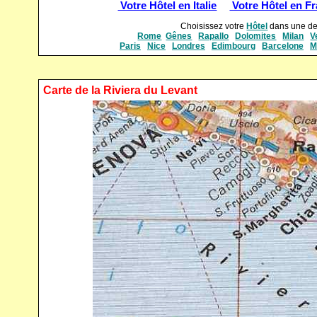
Votre Hôtel en Italie
Votre Hôtel en F
Choisissez votre
Hôtel
dans une des 
Rome
Gênes
Rapallo
Dolomites
Milan
V
Paris
Nice
Londres
Edimbourg
Barcelone
M
Carte de la Riviera du Levant