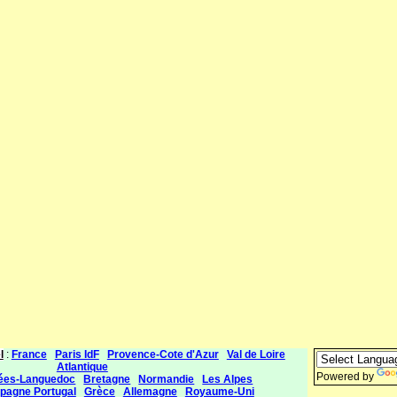
l
:
France
Paris IdF
Provence-Cote d'Azur
Val de Loire
Atlantique
Powered by
ées-Languedoc
Bretagne
Normandie
Les Alpes
pagne Portugal
Grèce
Allemagne
Royaume-Uni