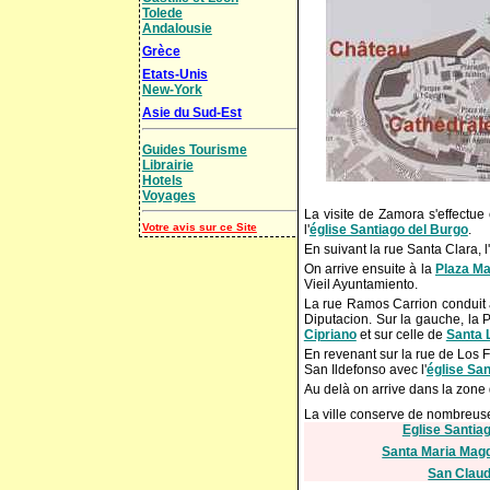
Tolede
Andalousie
Grèce
Etats-Unis
New-York
Asie du Sud-Est
Guides Tourisme
Librairie
Hotels
Voyages
La visite de Zamora s'effectu
Votre avis sur ce Site
l'
église Santiago del Burgo
.
En suivant la rue Santa Clara, l
On arrive ensuite à la
Plaza M
Vieil Ayuntamiento.
La rue Ramos Carrion conduit 
Diputacion. Sur la gauche, la 
Cipriano
et sur celle de
Santa 
En revenant sur la rue de Los Fr
San Ildefonso avec l'
église San
Au delà on arrive dans la zone
La ville conserve de nombreu
Eglise Santia
Santa Maria Mag
San Claud