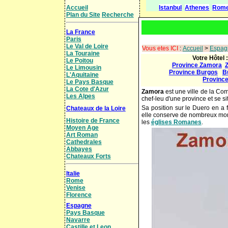
Accueil
Istanbul
Athenes
Rom
Plan du Site
Recherche
La France
Paris
Le Val de Loire
Vous etes ICI
:
Accueil
>
Espag
La Touraine
Votre Hôtel 
Le Poitou
Province Zamora
Le Limousin
Province Burgos
B
L'Aquitaine
Province
Le Pays Basque
La Cote d'Azur
Zamora
est une ville de la Com
Les Alpes
chef-leu d'une province et se si
Sa position sur le Duero en a f
Chateaux de la Loire
elle conserve de nombreux monu
Histoire de France
les
églises Romanes
.
Moyen Age
Art Roman
Cathedrales
Abbayes
Chateaux Forts
Italie
Rome
Venise
Florence
Espagne
Pays Basque
Navarre
Castille et Leon