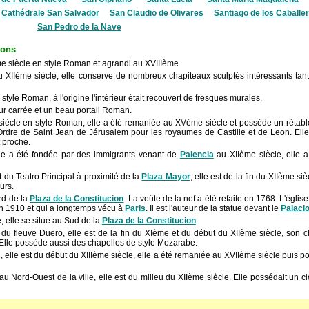
Cathédrale San Salvador
San Claudio de Olivares
Santiago de los Caballe
San Pedro de la Nave
rons
me siècle en style Roman et agrandi au XVIIIème.
 XIIème siècle, elle conserve de nombreux chapiteaux sculptés intéressants tant 
 style Roman, à l'origine l'intérieur était recouvert de fresques murales.
ur carrée et un beau portail Roman.
 siècle en style Roman, elle a été remaniée au XVème siècle et possède un rétab
 l'Ordre de Saint Jean de Jérusalem pour les royaumes de Castille et de Leon. Ell
 proche.
lle a été fondée par des immigrants venant de
Palencia
au XIIème siècle, elle 
 du Teatro Principal à proximité de la
Plaza Mayor
, elle est de la fin du XIIème si
urs.
rd de la
Plaza de la Constitucion
. La voûte de la nef a été refaite en 1768. L'églis
n 1910 et qui a longtemps vécu à
Paris
. Il est l'auteur de la statue devant le
Palaci
, elle se situe au Sud de la
Plaza de la Constitucion
.
u fleuve Duero, elle est de la fin du XIème et du début du XIIème siècle, son ch
Elle possède aussi des chapelles de style Mozarabe.
Sud, elle est du début du XIIIème siècle, elle a été remaniée au XVIIème siècle puis 
au Nord-Ouest de la ville, elle est du milieu du XIIème siècle. Elle possédait un cl