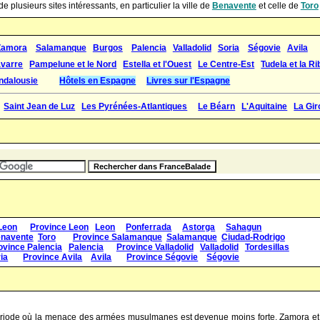
 plusieurs sites intéressants, en particulier la ville de
Benavente
et celle de
Toro
Zamora
Salamanque
Burgos
Palencia
Valladolid
Soria
Ségovie
Avila
avarre
Pampelune et le Nord
Estella et l'Ouest
Le Centre-Est
Tudela et la R
ndalousie
Hôtels en Espagne
Livres sur l'Espagne
Saint Jean de Luz
Les Pyrénées-Atlantiques
Le Béarn
L'Aquitaine
La Gi
 Leon
Province Leon
Leon
Ponferrada
Astorga
Sahagun
navente
Toro
Province Salamanque
Salamanque
Ciudad-Rodrigo
ovince Palencia
Palencia
Province Valladolid
Valladolid
Tordesillas
ia
Province Avila
Avila
Province Ségovie
Ségovie
 période où la menace des armées musulmanes est devenue moins forte, Zamora et 