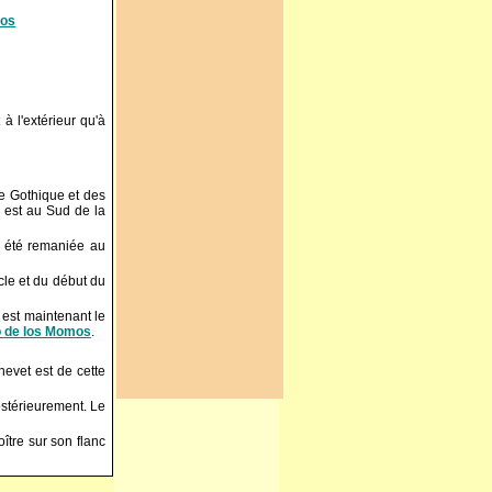
ros
à l'extérieur qu'à
le Gothique et des
e est au Sud de la
a été remaniée au
ècle et du début du
e est maintenant le
o de los Momos
.
evet est de cette
postérieurement. Le
oître sur son flanc