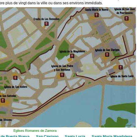
plus de vingt dans la ville ou dans ses environs immédiats.
Eglises Romanes de Zamora
 de Puerta Nueva
San Cipriano
Santa Lucia
Santa Maria Magdalena