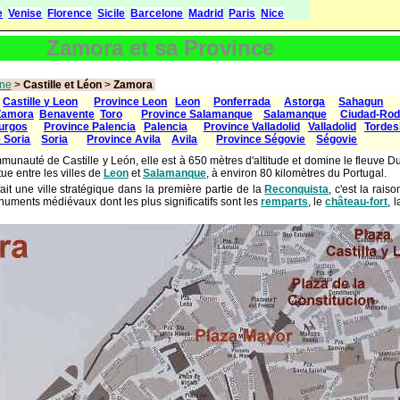
e
Venise
Florence
Sicile
Barcelone
Madrid
Paris
Nice
Zamora et sa Province
ne
>
Castille et Léon
>
Zamora
:
Castille y Leon
Province Leon
Leon
Ponferrada
Astorga
Sahagun
Zamora
Benavente
Toro
Province Salamanque
Salamanque
Ciudad-Rod
urgos
Province Palencia
Palencia
Province Valladolid
Valladolid
Tordesi
 Soria
Soria
Province Avila
Avila
Province Ségovie
Ségovie
munauté de Castille y León, elle est à 650 mètres d'altitude et domine le fleuve Due
tue entre les villes de
Leon
et
Salamanque
, à environ 80 kilomètres du Portugal.
ait une ville stratégique dans la première partie de la
Reconquista
, c'est la rais
ments médiévaux dont les plus significatifs sont les
remparts
, le
château-fort
, 