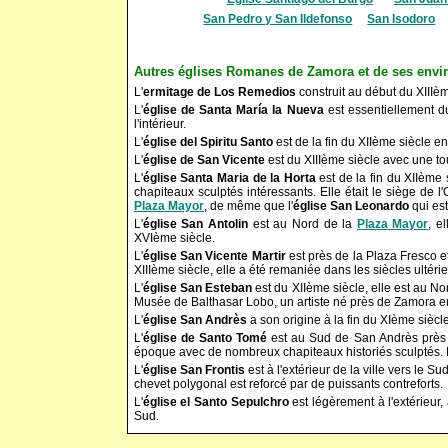
San Pedro y San Ildefonso
San Isodoro
Autres églises Romanes de Zamora et de ses envi
L'
ermitage de Los Remedios
construit au début du XIIIè
L'
église de Santa María la Nueva
est essentiellement du
l'intérieur.
L'
église del Spiritu Santo
est de la fin du XIIème siècle en
L'
église de San Vicente
est du XIIIème siècle avec une to
L'
église Santa Maria de la Horta
est de la fin du XIIème
chapiteaux sculptés intéressants. Elle était le siège de
Plaza Mayor
, de même que l'
église San Leonardo
qui est
L'
église San Antolin
est au Nord de la
Plaza Mayor
, e
XVIème siècle.
L'
église San Vicente Martir
est près de la Plaza Fresco et
XIIIème siècle, elle a été remaniée dans les siècles ultérie
L'
église San Esteban
est du XIIème siècle, elle est au No
Musée de Balthasar Lobo, un artiste né près de Zamora e
L'
église San Andrès
a son origine à la fin du XIème siècle
L'
église de Santo Tomé
est au Sud de San Andrès près d
époque avec de nombreux chapiteaux historiés sculptés. 
L'
église San Frontis
est à l'extérieur de la ville vers le 
chevet polygonal est reforcé par de puissants contreforts.
L'
église el Santo Sepulchro
est légèrement à l'extérieur, 
Sud.