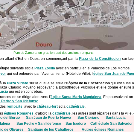
Plan de Zamora, en gras le tracé des anciens remparts
e en allant d'Est en Ouest en commençant par la
Plaza de la Constitucion
sur laq
'étape suivante est la
Plaza Zorilla
avec en particulier le Palacios de Los Momos.
ayor
qui est entourée par l'Ayuntamiento (Hôtel de Ville), l'
église San Juan de Pue
à la
Plaza Viriato
sur la quelle se situe l'
Hôpital de la Encarnacion
qui est aussi l
Plaza Claudio Moyano est devant la Bibliothèque Publique et elle donne ensuite su
Lucia
qui est en contrebas.
ancos on se dirige alors vers l'
église Santa Maria Magdalena
. En poursuivant on 
 Pedro y San Ildefonso
.
 des
remparts
, avec le
château-fort
et la
cathédrale
.
ses
églises Romanes
, d'abord la
cathédrale
, les autres sont réparties dans la ville, 
go del Burgo
San Juan de Puerta Nueva
San Cipriano
Santa Lucia
dalena
San Pedro y San Ildefonso
San Isodoro
Cathédrale San Salvador
io de Olivares
Santiago de los Caballeros
Autres églises Romanes