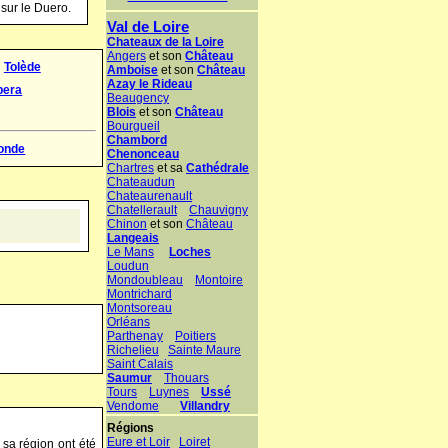
sur le Duero.
Tolède
ibera
ronde
sa région ont été