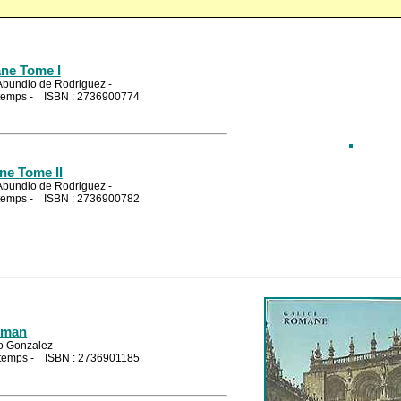
ane Tome I
Abundio de Rodriguez -
s temps - ISBN : 2736900774
ne Tome II
Abundio de Rodriguez -
s temps - ISBN : 2736900782
oman
o Gonzalez -
s temps - ISBN : 2736901185