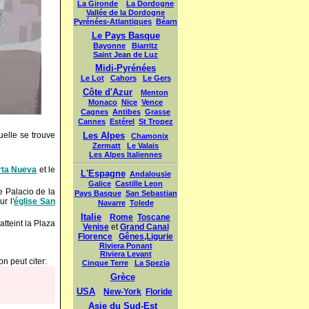
uelle se trouve
rta Nueva
et le
e Palacio de la
r l'
église San
atteint la Plaza
on peut citer: