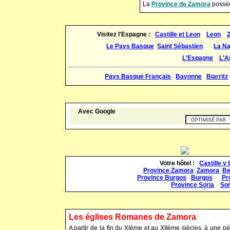
La
Province de Zamora
possède
Visitez l'Espagne :
Castille et Leon
Leon
Le Pays Basque
Saint Sébastien
La N
L'Espagne
L'A
Pays Basque Français
Bayonne
Biarritz
Avec Google
Votre hôtel :
Castille y
Province Zamora
Zamora
Be
Province Burgos
Burgos
Pr
Province Soria
Sor
Les églises Romanes de Zamora
A partir de la fin du XIème et au XIIème siècles, à une