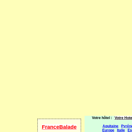
Votre hôtel :
Votre Hote
FranceBalade
Aquitaine
Pyrén
Europe
Italie
Es