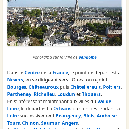
Panorama sur la ville de
Vendome
Dans le
Centre
de la
France
, le point de départ est à
Nevers
, en se dirigeant vers l'Ouest on rejoint
Bourges
,
Châteauroux
puis
Châtellerault
,
Poitiers
,
Parthenay
,
Richelieu
,
Loudun
et
Thouars
.
En s'intéressant maintenant aux villes du
Val de
Loire
, le départ est à
Orléans
puis en descendant la
Loire
successivement
Beaugency
,
Blois
,
Amboise
,
Tours
,
Chinon
,
Saumur
,
Angers
.