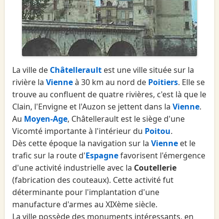
La ville de
Châtellerault
est une ville située sur la
rivière la
Vienne
à 30 km au nord de
Poitiers
. Elle se
trouve au confluent de quatre rivières, c'est là que le
Clain, l'Envigne et l'Auzon se jettent dans la
Vienne
.
Au
Moyen-Age
, Châtellerault est le siège d'une
Vicomté importante à l'intérieur du
Poitou
.
Dès cette époque la navigation sur la
Vienne
et le
trafic sur la route d'
Espagne
favorisent l'émergence
d'une activité industrielle avec la
Coutellerie
(fabrication des couteaux). Cette activité fut
déterminante pour l'implantation d'une
manufacture d'armes au XIXème siècle.
La ville possède des monuments intéressants, en