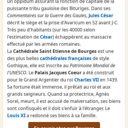
un oppidum assurant la fonction de capitale de la
puissante tribu gauloise des Bituriges. Dans ses
Commentaires sur la Guerre des Gaules
,
Jules César
décrit le siège et la prise d'Avaricum en 52 avant J-C.
Très peu d'habitants (sur les 40000 selon
l'estimation de
César
) échappèrent au massacre
effectué par les armées romaines.
La
Cathédrale Saint Etienne de Bourges
est une
des plus belles
cathédrales françaises
de style
Gothique, elle est inscrite au
Patrimoine Mondial de
l'UNESCO
. Le
Palais Jacques Coeur
a été construit
pour le Grand Argentier du roi
Charles VII
en 1439.
Sa fortune était immense, il prêtait au roi et aux
grands seigneurs. Quand sa protectrice, Agnès
Sorel, meurt, il est accusé de malversation, ses biens
sont confisqués et il doit s'enfuir à l'étranger. Le
Louis XI
a redonné ses biens à sa famille.